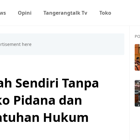
ws
Opini
Tangerangtalk Tv
Toko
PO
ah Sendiri Tanpa
iko Pidana dan
patuhan Hukum