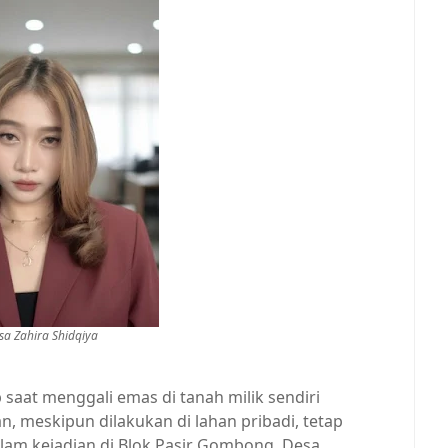
sa Zahira Shidqiya
aat menggali emas di tanah milik sendiri
 meskipun dilakukan di lahan pribadi, tetap
lam kejadian di Blok Pasir Gombong, Desa