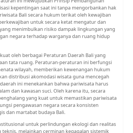
eraturan ini mewujudkan Prinsip Pembangunan
sasi kepentingan saat ini tanpa mengorbankan hak
iwisata Bali secara hukum terikat oleh kewajiban
berkewajiban untuk secara ketat mengatur dan
 yang menimbulkan risiko dampak lingkungan yang
ungan negara terhadap warganya dan ruang hidup
rkuat oleh berbagai Peraturan Daerah Bali yang
n tata ruang. Peraturan-peraturan ini berfungsi
menata wilayah, memberikan kewenangan hukum
kan distribusi akomodasi wisata guna mencegah
n daerah ini menekankan bahwa pariwisata harus
am dan kawasan suci. Oleh karena itu, secara
penghalang yang kuat untuk memastikan pariwisata
 fungsi pengawasan negara secara konsisten
is dan martabat budaya Bali.
itusional untuk perlindungan ekologi dan realitas
ah teknis, melainkan cerminan kegagalan sistemik