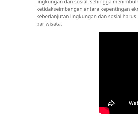
lingkungan dan sosial, sehingga menimbul
ketidakseimbangan antara kepentingan ekon
keberlanjutan lingkungan dan sosial haru
pariwisata.