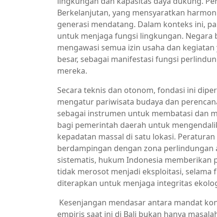
lingkungan dan kapasitas daya dukung. P
Berkelanjutan, yang mensyaratkan harmoni
generasi mendatang. Dalam konteks ini, par
untuk menjaga fungsi lingkungan. Negara 
mengawasi semua izin usaha dan kegiatan
besar, sebagai manifestasi fungsi perlind
mereka.
Secara teknis dan otonom, fondasi ini dipe
mengatur pariwisata budaya dan perencanaa
sebagai instrumen untuk membatasi dan 
bagi pemerintah daerah untuk mengendali
kepadatan massal di satu lokasi. Peratura
berdampingan dengan zona perlindungan al
sistematis, hukum Indonesia memberikan 
tidak merosot menjadi eksploitasi, selama
diterapkan untuk menjaga integritas ekolog
Kesenjangan mendasar antara mandat konst
empiris saat ini di Bali bukan hanya masal