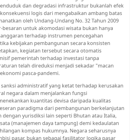
duduk dan degradasi infrastruktur bukanlah efek
 konsekuensi logis dari mengabaikan ambang batas
manatkan oleh Undang-Undang No. 32 Tahun 2009
ar-besaran untuk akomodasi wisata bukan hanya
elanggaran terhadap instrumen pencegahan
tika kebijakan pembangunan secara konsisten
etapkan, kegiatan tersebut secara otomatis
misif pemerintah terhadap investasi tanpa
turan telah direduksi menjadi sekadar "macan
e ekonomi pasca-pandemi.
sanksi administratif yang ketat terhadap kerusakan
ral negara dalam menjalankan fungsi
menekankan kuantitas devisa daripada kualitas
geseran paradigma dari pembangunan berkelanjutan
dengan yurisdiksi lain seperti Bhutan atau Italia,
isata (manajemen daya tampung) demi kedaulatan
 kehilangan kompas hukumnya. Negara seharusnya
isi pasar, bukan sebagai fasilitator logika pasar