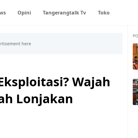
ws
Opini
Tangerangtalk Tv
Toko
PO
Eksploitasi? Wajah
gah Lonjakan