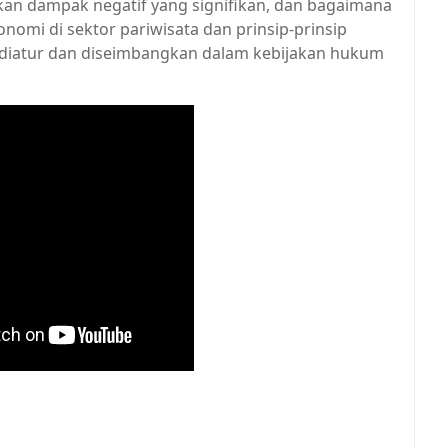
kan dampak negatif yang signifikan, dan bagaimana
omi di sektor pariwisata dan prinsip-prinsip
s diatur dan diseimbangkan dalam kebijakan hukum