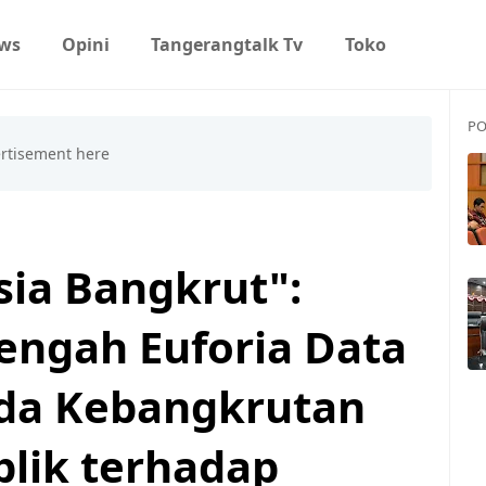
ws
Opini
Tangerangtalk Tv
Toko
PO
ia Bangkrut":
Tengah Euforia Data
nda Kebangkrutan
lik terhadap