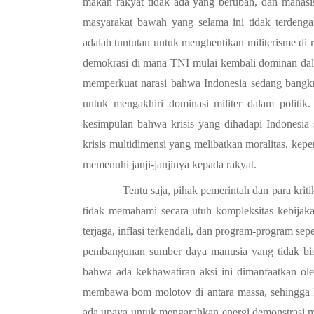
makan rakyat tidak ada yang berubah, dan mahasis
masyarakat bawah yang selama ini tidak terdengar
adalah tuntutan untuk menghentikan militerisme di 
demokrasi di mana TNI mulai kembali dominan dala
memperkuat narasi bahwa Indonesia sedang bangkru
untuk mengakhiri dominasi militer dalam politi
kesimpulan bahwa krisis yang dihadapi Indonesia s
krisis multidimensi yang melibatkan moralitas, keper
memenuhi janji-janjinya kepada rakyat.
Tentu saja, pihak pemerintah dan para kri
tidak memahami secara utuh kompleksitas kebijaka
terjaga, inflasi terkendali, dan program-program sep
pembangunan sumber daya manusia yang tidak bisa 
bahwa ada kekhawatiran aksi ini dimanfaatkan ole
membawa bom molotov di antara massa, sehingga le
ada upaya untuk mengarahkan energi demonstrasi m