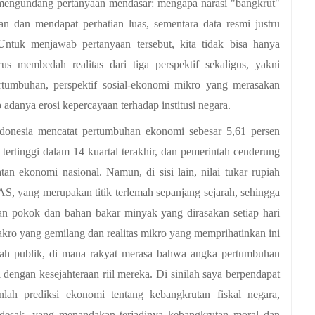
mengundang pertanyaan mendasar: mengapa narasi "bangkrut" 
n dan mendapat perhatian luas, sementara data resmi justru 
tuk menjawab pertanyaan tersebut, kita tidak bisa hanya 
us membedah realitas dari tiga perspektif sekaligus, yakni 
umbuhan, perspektif sosial-ekonomi mikro yang merasakan 
 adanya erosi kepercayaan terhadap institusi negara. 
donesia mencatat pertumbuhan ekonomi sebesar 5,61 persen 
ertinggi dalam 14 kuartal terakhir, dan pemerintah cenderung 
tan ekonomi nasional. Namun, di sisi lain, nilai tukar rupiah 
S, yang merupakan titik terlemah sepanjang sejarah, sehingga 
n pokok dan bahan bakar minyak yang dirasakan setiap hari 
kro yang gemilang dan realitas mikro yang memprihatinkan ini 
gah publik, di mana rakyat merasa bahwa angka pertumbuhan 
 dengan kesejahteraan riil mereka. Di sinilah saya berpendapat 
ah prediksi ekonomi tentang kebangkrutan fiskal negara, 
desak, yang menandakan terjadinya kebangkrutan moral dan 