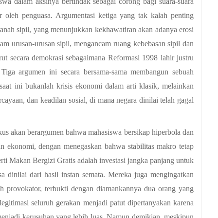
wa dalam aksinya bertindak sebagai corong bagi suara-suara 
 oleh penguasa. Argumentasi ketiga yang tak kalah penting 
ranah sipil, yang menunjukkan kekhawatiran akan adanya erosi 
m urusan-urusan sipil, mengancam ruang kebebasan sipil dan 
t secara demokrasi sebagaimana Reformasi 1998 lahir justru 
k. Tiga argumen ini secara bersama-sama membangun sebuah 
aat ini bukanlah krisis ekonomi dalam arti klasik, melainkan 
cayaan, dan keadilan sosial, di mana negara dinilai telah gagal 
tikus akan berargumen bahwa mahasiswa bersikap hiperbola dan 
n ekonomi, dengan menegaskan bahwa stabilitas makro tetap 
erti Makan Bergizi Gratis adalah investasi jangka panjang untuk 
dinilai dari hasil instan semata. Mereka juga mengingatkan 
h provokator, terbukti dengan diamankannya dua orang yang 
gitimasi seluruh gerakan menjadi patut dipertanyakan karena 
enjadi kerusuhan yang lebih luas. Namun demikian, meskipun 