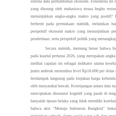
euforia data pertumbuhan ekonomi. Fenomena ini 
yang diusung oleh mahasiswa terasa begitu resona
menunjukkan angka-angka makro yang positif? Un
berhenti pada permukaan statistik, melainkan har
perspektif ekonomi makro yang menunjukkan pert
penderitaan, serta perspektif politik yang menangkap
Secara statistik, memang benar bahwa In
pada kuartal pertama 2026, yang merupakan angka t
melihat capaian ini sebagai indikator utama keseha
justru ambruk menembus level Rp18.000 per dolar A
berdampak langsung pada lonjakan harga kebutuha
oleh masyarakat bawah. Kesenjangan antara data ma
menciptakan disonansi kognitif yang parah di ten
hanyalah tipuan belaka yang tidak memiliki korelasi
bahwa aksi "Menuju Indonesia Bangkrut" bukanl
melainkan sebuah alarm sosial yang sah dan men