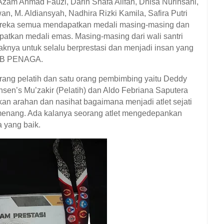
zam Ahmad Fauzi, Darin Shafa Alifah, Dhisa Nurinsani,
n, M. Aldiansyah, Nadhira Rizki Kamila, Safira Putri
 mereka semua mendapatkan medali masing-masing dan
patkan medali emas. Masing-masing dari wali santri
knya untuk selalu berprestasi dan menjadi insan yang
DOB PENAGA.
 orang pelatih dan satu orang pembimbing yaitu Deddy
sen’s Mu’zakir (Pelatih) dan Aldo Febriana Saputera
n arahan dan nasihat bagaimana menjadi atlet sejati
menang. Ada kalanya seorang atlet mengedepankan
a yang baik.