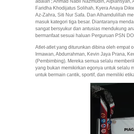
adalah ; Ahmad Nabil Nazmudin, Alpiansyah, A
Faridha Khodijatus Solihah, Kyera Anaya Dikwa
Az-Zahra, Siti Nur Safa. Dan Alhamdulillah
masuk kategori tiga besar. Diantaranya menda
sangat bersyukur dan antusias mendukung ana
bermanfaat sesuai haluan Perguruan PSN 
Atlet-atlet yang diturunkan dibina oleh empat
Irmawan, Abdurrahman, Kevin Jaya Prana, Ken
(Pembimbing). Mereka semua selalu memberika
yang bukan memikirkan egonya untuk selalu 
untuk bermain cantik, sportif, dan memiliki etik