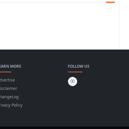
-Yapira,Psn-Dob-Penaga,Siaran-Pers
EARN MORE
FOLLOW US
dvertise
isclaimer
hangeLog
rivacy Policy