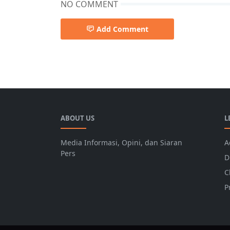
NO COMMENT
Add Comment
Hakka-Open-Tournament,Pondok-Pesantren
ABOUT US
L
Media Informasi, Opini, dan Siaran
A
Pers
D
C
P