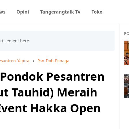
ws
Opini
Tangerangtalk Tv
Toko
PO
santren-Yapira
Psn-Dob-Penaga
 Pondok Pesantren
ut Tauhid) Meraih
Event Hakka Open