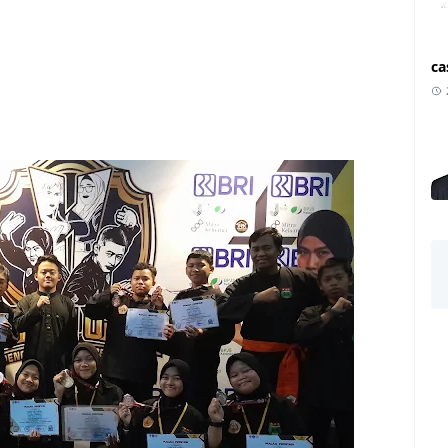
ca
-Yapira,Psn-Dob-Penaga,Siaran-Pers