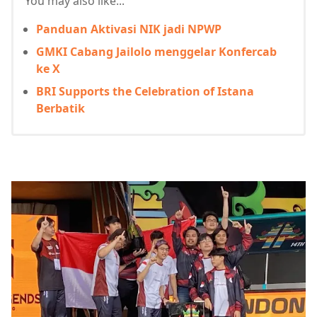
You may also like...
Panduan Aktivasi NIK jadi NPWP
GMKI Cabang Jailolo menggelar Konfercab
ke X
BRI Supports the Celebration of Istana
Berbatik