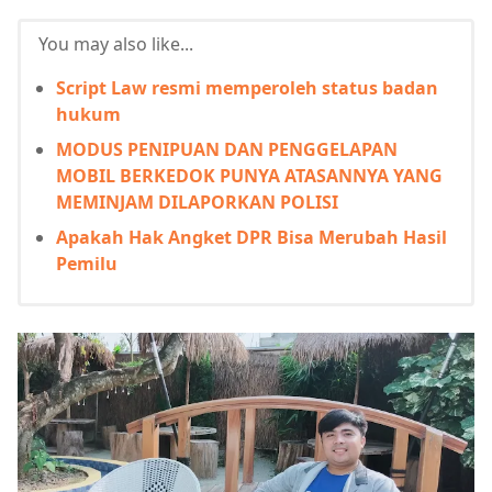
You may also like...
Script Law resmi memperoleh status badan
hukum
MODUS PENIPUAN DAN PENGGELAPAN
MOBIL BERKEDOK PUNYA ATASANNYA YANG
MEMINJAM DILAPORKAN POLISI
Apakah Hak Angket DPR Bisa Merubah Hasil
Pemilu