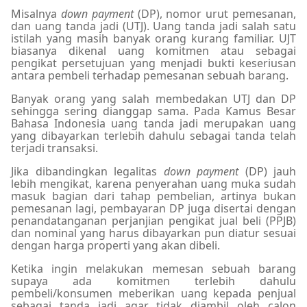
Misalnya
down payment
(DP), nomor urut pemesanan,
dan uang tanda jadi (UTJ). Uang tanda jadi salah satu
istilah yang masih banyak orang kurang familiar. UJT
biasanya dikenal uang komitmen atau sebagai
pengikat persetujuan yang menjadi bukti keseriusan
antara pembeli terhadap pemesanan sebuah barang.
Banyak orang yang salah membedakan UTJ dan DP
sehingga sering dianggap sama.
Pada Kamus Besar
Bahasa Indonesia uang tanda jadi merupakan uang
yang dibayarkan terlebih dahulu sebagai tanda telah
terjadi transaksi.
Jika dibandingkan legalitas
down payment
(DP) jauh
lebih mengikat, karena penyerahan uang muka sudah
masuk bagian dari tahap pembelian, artinya bukan
pemesanan lagi, pembayaran DP juga disertai dengan
penandatanganan perjanjian pengikat jual beli (PPJB)
dan nominal yang harus dibayarkan pun diatur sesuai
dengan harga properti yang akan dibeli.
Ketika ingin melakukan memesan sebuah barang
supaya ada komitmen terlebih dahulu
pembeli/konsumen meberikan uang kepada penjual
sebagai tanda jadi agar tidak diambil oleh calon