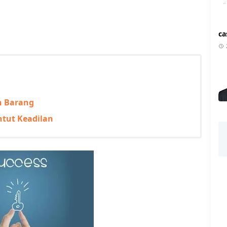
ca
n Barang
ntut Keadilan