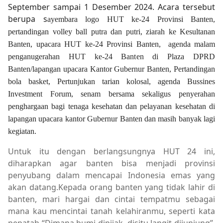
September sampai 1 Desember 2024. Acara tersebut
berupa s
ayembara logo HUT ke-24 Provinsi Banten,
pertandingan volley ball putra dan putri, ziarah ke Kesultanan
Banten, upacara HUT ke-24 Provinsi Banten, agenda malam
penganugerahan HUT ke-24 Banten di Plaza DPRD
Banten/lapangan upacara Kantor Gubernur Banten, Pertandingan
bola basket, Pertunjukan tarian kolosal, agenda Bussines
Investment Forum, senam bersama sekaligus penyerahan
penghargaan bagi tenaga kesehatan dan pelayanan kesehatan di
lapangan upacara kantor Gubernur Banten dan masih banyak lagi
kegiatan.
Untuk itu dengan berlangsungnya HUT 24 ini,
diharapkan agar banten bisa menjadi provinsi
penyubang dalam mencapai Indonesia emas yang
akan datang.
Kepada orang banten yang tidak lahir di
banten, mari hargai dan cintai tempatmu sebagai
mana kau mencintai tanah kelahiranmu, seperti kata
pepatah “Dimana bumi dipijak, disitu langit dijunjung”.