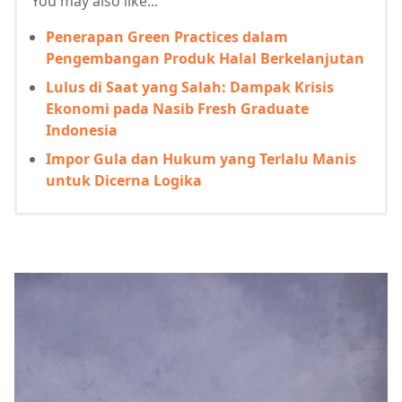
You may also like...
Penerapan Green Practices dalam
Pengembangan Produk Halal Berkelanjutan
Lulus di Saat yang Salah: Dampak Krisis
Ekonomi pada Nasib Fresh Graduate
Indonesia
Impor Gula dan Hukum yang Terlalu Manis
untuk Dicerna Logika